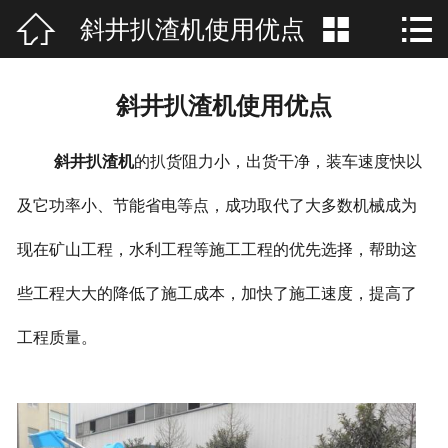



斜井扒渣机使用优点
网站首页

公司简介
斜井扒渣机使用优点
产品展示
斜井扒渣机
的扒货阻力小，出货干净，装车速度快以
新闻资讯
及它功率小、节能省电等点，成功取代了大多数机械成为
联系我们
现在矿山工程，水利工程等施工工程的优先选择，帮助这
在线留言
些工程大大的降低了施工成本，加快了施工速度，提高了
厂房场景
工程质量。