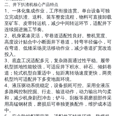
二、井下扒渣机核心产品特点
1、一体化集成作业，工序衔接连贯。单台设备可独
立完成扒渣、送料、装车整套流程，物料可直接卸载
至矿车、皮带转运机，减少中间转运环节，适配井下
连续掘进施工节奏。
2、机身紧凑灵活，窄巷道适配性良好。整机宽度、
高度设计贴合中小断面井下巷道，转弯半径偏小，可
在弯道、低矮采场灵活移动作业，减少巷道扩宽改造
投入。
3、底盘工况适配多元，复杂路面通过性平稳。履带
机型抓地性能较强，可适应井下积水、碎石、倾斜巷
道；轮式机型自重适中，短距离转场速度更快，两类
机型均可适配井下多变地面环境。
4、液压驱动系统稳定，设备损耗可控。采用全液压
多路阀控制挖掘、行走、输送动作，动力输出均匀柔
和，减少机身剧烈冲击；铲斗、刮板等易磨损部件采
用高锰钢材质，磨损后可单独更换配件，维护成本适
中。