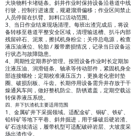
大块物料卡堵链条。斜井作业时保持设备沿巷道中线
行驶，控制行进速度，规避溜滑偏移；作业区间禁止
人员停留在扒臂、卸料口活动范围。
3、当日作业结束现场清理。每班出渣完成后，将设
备转移至巷道平整安全区域，清理输送槽、扒斗内部
残留碎石、泥浆，擦拭机身粉尘；关停总电源，检查
液压油液位、轮胎 / 履带磨损情况，记录当日设备运
行状态与故障隐患。
4、周期性定期养护管理。按照设备作业时长定期加
注液压油、润滑链条、轴承等传动部件，紧固机身全
部连接螺栓；定期校准液压压力，更换老化密封垫
圈、破损刮板、斗齿。长期停用设备需升井存放于干
燥通风车间，做好整机防尘、防锈遮盖，定期空载运
转保养液压系统。
四、井下扒渣机主要适用范围
1、金属矿井下采掘领域。适配金矿、铜矿、铁矿、
铅锌矿等地下平巷、斜井掘进，用于爆破后硬岩渣、
矿石连续清运，履带机型可适配破碎岩层、大坡度采
场出渣作业。