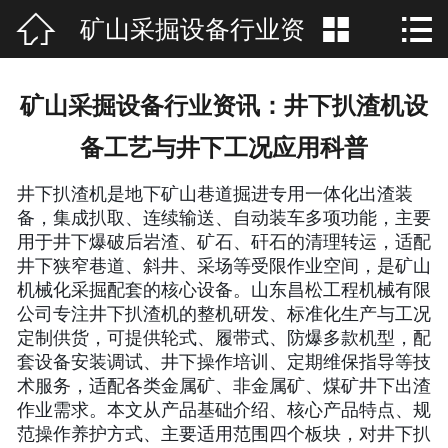



矿山采掘设备行业资
网站首页

公司简介
讯：井下扒渣机设备工
矿山采掘设备行业资讯：井下扒渣机设
产品展示
艺与井下工况应用科普
备工艺与井下工况应用科普
新闻资讯
井下扒渣机是地下矿山巷道掘进专用一体化出渣装
备，集成扒取、连续输送、自动装车多项功能，主要
联系我们
用于井下爆破后岩渣、矿石、矸石的清理转运，适配
井下狭窄巷道、斜井、采场等受限作业空间，是矿山
在线留言
机械化采掘配套的核心设备。山东昌松工程机械有限
公司专注井下扒渣机的整机研发、标准化生产与工况
厂房场景
定制供货，可提供轮式、履带式、防爆多款机型，配
套设备安装调试、井下操作培训、定期维保指导等技
术服务，适配各类金属矿、非金属矿、煤矿井下出渣
作业需求。本文从产品基础介绍、核心产品特点、规
范操作养护方式、主要适用范围四个板块，对井下扒