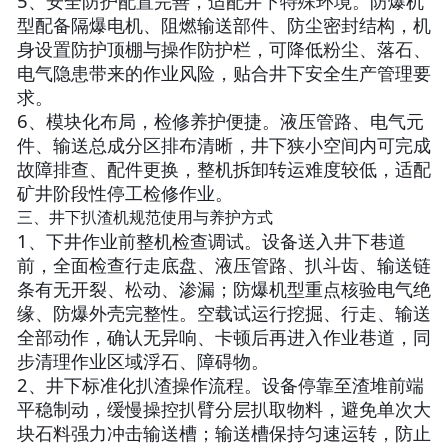
5、安全防护配置完善，适配井下特殊环境。防爆机
型配备隔爆电机、阻燃输送部件、防尘密封结构，机
身设置防护顶棚与操作防护栏，可降低粉尘、落石、
电气隐患带来的作业风险，贴合井下安全生产管理要
求。
6、模块化布局，检修养护便捷。液压管路、电气元
件、输送总成分区排布清晰，井下狭小空间内可完成
故障排查、配件更换，整机拆卸转运难度较低，适配
矿井阶段性停工检修作业。
三、井下扒渣机规范使用与养护方式
1、下井作业前整机检查调试。设备送入井下巷道
前，全面检查行走底盘、液压管路、扒斗齿、输送链
条有无开裂、松动、渗漏；防爆机型重点核验电气绝
缘、防爆外壳完整性。空载试运行挖掘、行走、输送
全部动作，确认无异响、卡顿后再进入作业巷道，同
步清理作业区域浮石、障碍物。
2、井下标准化扒渣操作流程。设备停靠至渣堆前端
平稳制动，缓慢操控扒臂分层扒取物料，避免单次大
块石料强力冲击输送槽；输送槽保持匀速运转，防止