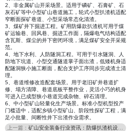
2、非金属矿山开采场景。适用于磷矿、石膏矿、石
灰石矿等中小型矿山巷道施工，轮式小型扒渣机适配
窄断面探矿巷道、小型采场常态化清渣。
3、煤矿井下掘进工程。矿用防爆款扒渣机可用于煤
矿运输巷、回风巷、掘进工作面，隔爆电气结构适配
含瓦斯、煤尘的井下密闭环境，满足煤矿安全开采规
范。
4、地下水利、人防隧洞工程。可用于引水隧洞、人
防地下坑道、小型交通隧道掌子面出渣，低矮机身适
配隧洞狭小施工断面，配合支护工序同步完成渣土清
理。
5、巷道维修改造配套场景。用于老旧矿井巷道扩
修、塌方清障、巷道底板平整作业，灵活小巧的机身
可进入已成型狭小巷道完成杂物、碎石清理。
6、中小型矿山轻量化生产场景。标准小型机型投产
门槛适中，适配乡镇小型矿山、阶段性探矿工程，满
足小批量、间断性井下出渣作业需求。
上一篇：
矿山安全装备行业资讯：防爆扒渣机设备工艺与井下工况应用科普