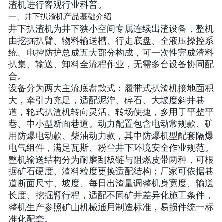
渣机进行客观行业科普。
一、井下扒渣机产品基础介绍
井下扒渣机为井下狭小空间专属连续出渣设备，整机
由挖掘扒臂、物料输送槽、行走底盘、全液压操控系
统、电控防护总成五大部分构成，可一次性完成渣料
扒集、输送、卸料全流程作业，无需多台设备协同配
合。
设备分为两大主流底盘款式：履带式扒渣机接地面积
大，牵引力充足，适配泥泞、碎石、大坡度斜井巷
道；轮式扒渣机转向灵活、转场便捷，多用于平整平
巷、中小型断面巷道。动力配置包含电动常规款、矿
用防爆电动款、柴油动力款，其中防爆机型配套隔爆
电气组件，满足瓦斯、粉尘井下环境安全作业规范。
整机输送结构分为耐磨刮板链与阻燃皮带两种，可根
据矿石硬度、渣料粒度更换适配结构；厂家可依据巷
道断面尺寸、坡度、每日出渣量调整机身宽度、输送
长度、挖掘臂行程，适配不同矿井差异化施工条件，
整机生产参照矿山机械通用制造标准，易损件统一标
准化配套。