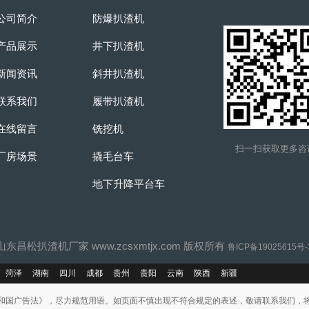
公司简介
防爆扒渣机
产品展示
井下扒渣机
新闻资讯
斜井扒渣机
联系我们
履带扒渣机
在线留言
铣挖机
扫一扫获取更多咨
厂房场景
撬毛台车
地下升降平台车
 © 山东昌松扒渣机厂家 www.zcsxmtjx.com 版权所有
鲁ICP备19025615号
菏泽
湖南
四川
成都
贵州
贵阳
云南
陕西
新疆
和国广告法》，尽力规范用语。如页面不慎出现不符合规定的表述，敬请联系我们，