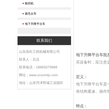
铣挖机
撬毛台车
地下升降平台车
联系我们
山东昌松工程机械有限公司
地下升降平台车批
联系人：石总
买设备时，应注意
联系电话：18865079888
网址：www.zcsxmtjx.com
定义：
地址：山东菏泽郓城工业园区
地下升降平台车是
有结构紧凑、操作
特点：