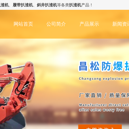
扒渣机
、
履带扒渣机
、
斜井扒渣机
等各类
扒渣机
产品！
网站首页
公司简介
产品展示
新闻资