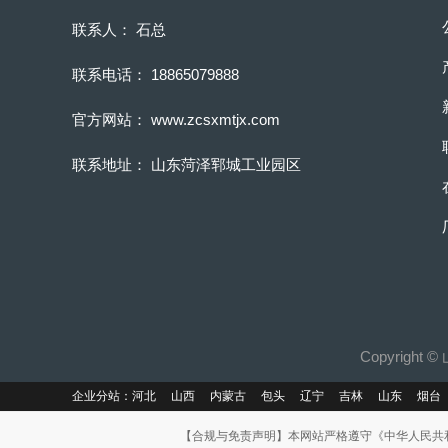
联系人： 石总
联系电话： 18865079888
官方网站： www.zcsxmtjx.com
联系地址： 山东菏泽郓城工业园区
Copyright
企业分站：
河北
山西
内蒙古
包头
辽宁
吉林
山东
烟台
【合规与免责声明】本网站严格遵守《中华人民共